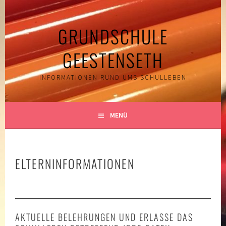
Springe
zum
GRUNDSCHULE
Inhalt
GEESTENSETH
INFORMATIONEN RUND UMS SCHULLEBEN
MENÜ
ELTERNINFORMATIONEN
AKTUELLE BELEHRUNGEN UND ERLASSE DAS